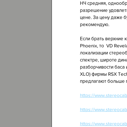
НЧ средняя, однообр
разрешение удовлетв
цене. За цену даже б
рекомендую.
Если брать верхние к
Phoenix, то  VD Revel
локализации стереоб
спектре, широте дин
разборчивости баса и
XLO) фирмы RSX Tech
предлагают больше п
https://www.stereocab
https://www.stereocab
https://www.stereocab