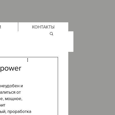
М
КОНТАКТЫ
n power
неудобен и 
алиться от 
е, мощное, 
чит 
ый, проработка 