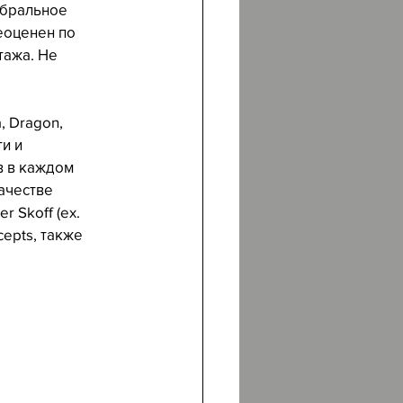
мбральное 
еоценен по 
тажа. Не 
, Dragon, 
и и 
в в каждом 
ачестве 
 Skoff (ex. 
epts, также 