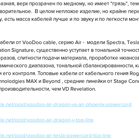
азная, верх прозрачен по медному, но имеет "грязь", те
орительное.  В целом неплохое изделие, но крайне пер
у, есть масса кабелей лучше и по звуку и по легкости мон
абели от VooDoo cable, серию Air -  модели Spectra, Tesla
ation Signature, существенно уступает в тональной точност
разов, слитности подачи материала, проработке нюансо
амического диапазона, тональной сбалансированности, к
 его контроля. Топовые кабели от кабельного гения Roger
nolodgies MAX и Beyond , средние линейки от Stage Conc
роизводительности, чем VD Revelation.
le.net/post/voodoo-air-dragon-vs-air-phoenix-powercord
le.net/post/voodoo-air-dragon-v-top-line
le.net/post/voodoo-air-tesla-powercord-top-line