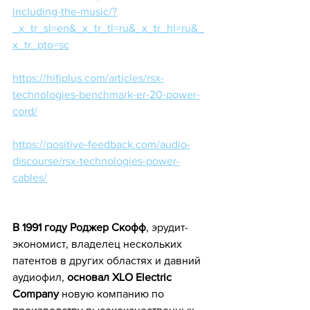
including-the-music/?
_x_tr_sl=en&_x_tr_tl=ru&_x_tr_hl=ru&_
x_tr_pto=sc
https://hifiplus.com/articles/rsx-
technologies-benchmark-er-20-power-
cord/
https://positive-feedback.com/audio-
discourse/rsx-technologies-power-
cables/
В 1991 году Роджер Скофф
, эрудит-
экономист, владелец нескольких 
патентов в других областях и давний 
аудиофил, 
основал XLO Electric 
Company
 новую компанию по 