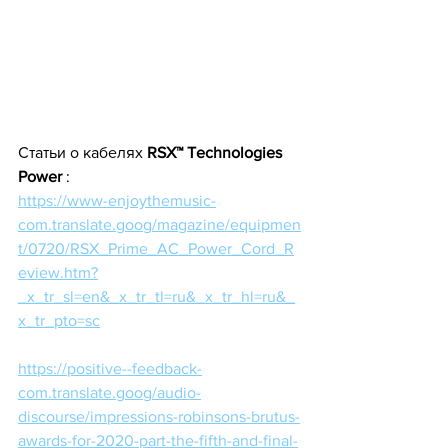
Статьи о кабелях 
RSX™ Technologies 
Power 
:
https://www-enjoythemusic-
com.translate.goog/magazine/equipmen
t/0720/RSX_Prime_AC_Power_Cord_R
eview.htm?
_x_tr_sl=en&_x_tr_tl=ru&_x_tr_hl=ru&_
x_tr_pto=sc
https://positive--feedback-
com.translate.goog/audio-
discourse/impressions-robinsons-brutus-
awards-for-2020-part-the-fifth-and-final-