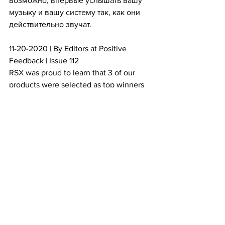
возможно, впервые услышать вашу 
музыку и вашу систему так, как они 
действительно звучат.
11-20-2020 | By Editors at Positive 
Feedback | Issue 112
RSX was proud to learn that 3 of our 
products were selected as top winners 
by writers for the “17th Annual Positive 
Feedback Writers’ Choice Awards For 
2020”. The three products selected 
were the BEYOND Power Cord, The 
BEYOND Phono Cable and the Power8 
Power Box.
“After celebrating 55 years as an 
audiophile, I have never seen a 
company begin with so many products 
achieving top performance right out of 
the gate. With Roger Skoff’s 