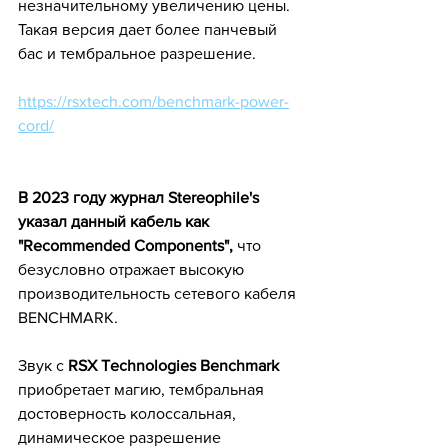
незначительному увеличению цены. 
Такая версия дает более панчевый 
бас и тембральное разрешение.
https://rsxtech.com/benchmark-power-
cord/
В 2023 году журнал Stereophile's 
указал данный кабель как 
"Recommended Components", 
что 
безусловно отражает высокую 
производительность сетевого кабеля 
BENCHMARK.
Звук с 
RSX Teсhnоlоgies Benchmark 
приобретает магию, тембральная 
достоверность колоссальная, 
динамическое разрешение 