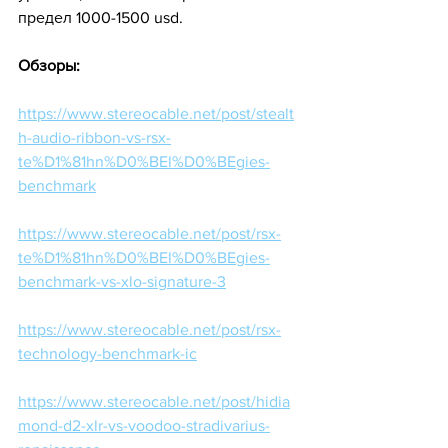
предел 1000-1500 usd. 
Обзоры:
https://www.stereocable.net/post/stealt
h-audio-ribbon-vs-rsx-
te%D1%81hn%D0%BEl%D0%BEgies-
benchmark
https://www.stereocable.net/post/rsx-
te%D1%81hn%D0%BEl%D0%BEgies-
benchmark-vs-xlo-signature-3
https://www.stereocable.net/post/rsx-
technology-benchmark-ic
https://www.stereocable.net/post/hidia
mond-d2-xlr-vs-voodoo-stradivarius-