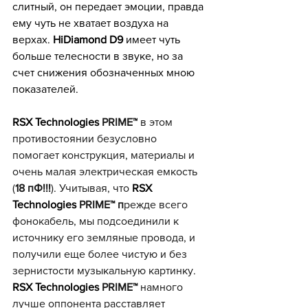
слитный, он передает эмоции, правда 
ему чуть не хватает воздуха на 
верхах. 
HiDiamond D9 
имеет чуть 
больше телесности в звуке, но за 
счет снижения обозначенных мною 
показателей. 
RSX Тесhnоlogiеs 
PRIME™
 в этом 
противостоянии безусловно 
помогает конструкция, материалы и 
очень малая электрическая емкость 
(
18 пФ!!!
). Учитывая, что 
RSX 
Тесhnоlogiеs 
PRIME™ п
режде всего 
фонокабель, мы подсоединили к 
источнику его земляные провода, и 
получили еще более чистую и без 
зернистости музыкальную картинку. 
RSX Тесhnоlogiеs 
PRIME™ 
намного 
лучше оппонента расставляет 