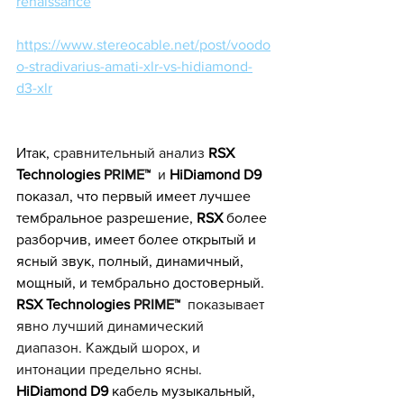
renaissance
https://www.stereocable.net/post/voodo
o-stradivarius-amati-xlr-vs-hidiamond-
d3-xlr
Итак, 
сравнительный анализ 
RSX 
Тесhnоlogiеs 
PRIME™
  и 
HiDiamond D9 
показал, что первый имеет лучшее 
тембральное разрешение, 
RSX 
более 
разборчив, имеет более открытый и 
ясный звук, полный, динамичный, 
мощный, и тембрально достоверный. 
RSX Тесhnоlogiеs 
PRIME™
  показывает 
явно лучший динамический 
диапазон. Каждый шорох, и 
интонации предельно ясны. 
HiDiamond D9 
кабель музыкальный, 