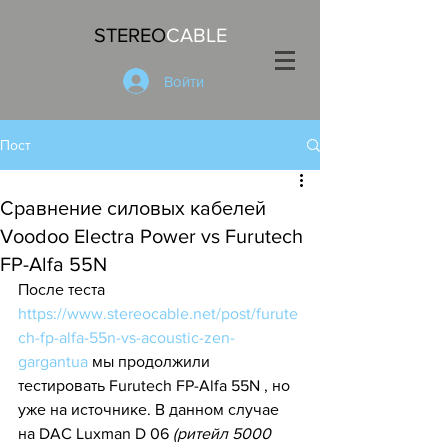
STEREO
CABLE
Войти
Пост
Сравнение силовых кабелей
Voodoo Electra Power vs Furutech
FP-Alfa 55N
После теста 
https://www.stereocable.net/post/furute
ch-fp-alfa-55n-vs-acoustic-zen-
gargantua
 мы продолжили 
тестировать Furutech FP-Alfa 55N , но 
уже на источнике. В данном случае 
на DAC Luxman D 06 
(ритейл 5000 