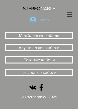
STEREO
CABLE
Войти
Межблочные кабели
Акустические кабели
Сетевые кабели
Цифровые кабели
© «stereocable», 2025