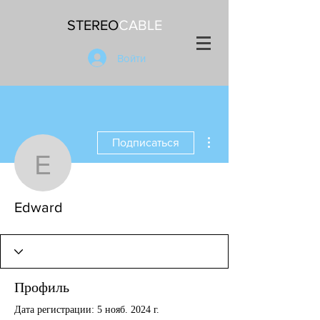
STEREO
CABLE
Войти
Другие действия
Подписаться
Edward
Edward
Профиль
Дата регистрации: 5 нояб. 2024 г.