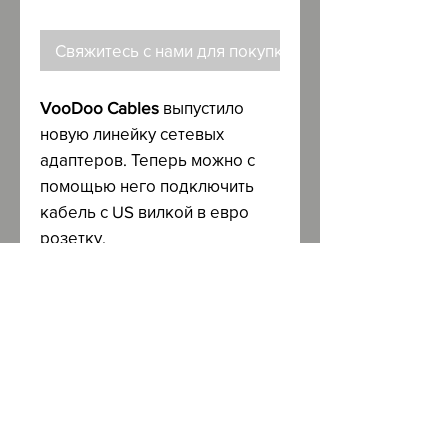
Свяжитесь с нами для покупки
VooDoo Cables
выпустило
новую линейку сетевых
адаптеров. Теперь можно с
помощью него подключить
кабель с US вилкой в евро
розетку.
EU to US AC Adapter - Gold
Plated EU - $199; Rhodium
Plated EU $299.