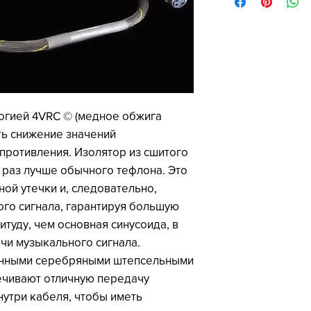
огией 4VRC © (медное обжига
ть снижение значений
опротивления. Изолятор из сшитого
0 раз лучше обычного тефлона. Это
ой утечки и, следовательно,
го сигнала, гарантируя большую
туду, чем основная синусоида, в
чи музыкального сигнала.
енными серебряными штепсельными
ечивают отличную передачу
внутри кабеля, чтобы иметь