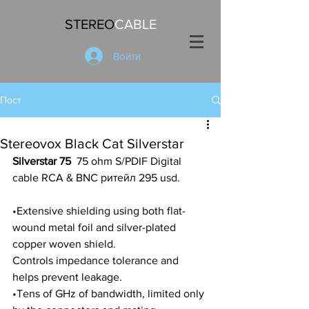
STEREO
CABLE
Войти
Пост
Stereovox Black Cat Silverstar
Silverstar 75  
75 ohm S/PDIF Digital 
cable RCA & BNC ритейл 295 usd.
•Extensive shielding using both flat-
wound metal foil and silver-plated 
copper woven shield. 
Controls impedance tolerance and 
helps prevent leakage.
•Tens of GHz of bandwidth, limited only 