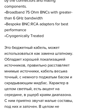
by the connectors and mating 
components.
•Broadband 75 Ohm BNCs with greater-
than 6 GHz bandwidth
•Bespoke BNC:RCA adapters for best 
performance
•Cryogenically Treated
Это бюджетный кабель, может 
использоваться как замена штатному.
Обладает хорошей локализацией 
источников, правильно расставляет 
мнимые источники, кабель весьма 
точный, с немного поджатым басом и 
скрадывающим мидбас. Характер в 
целом светлый, есть акцент на 
середине, в ущерб краям диапазона. 
С ним приятно звучат малые составы, 
под них и заточен. В целом не 