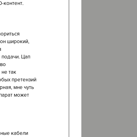
-контент.
вориться 
он широкий, 
 
 подачи. Цап 
во 
не так 
обых претензий 
ная, мне чуть 
парат может 
ьные кабели 