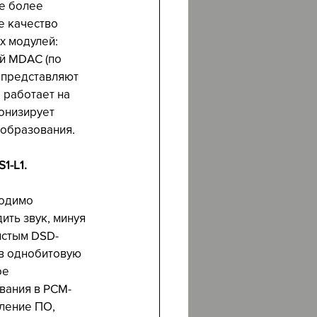
ое более 
е качество 
х модулей: 
й MDAC (по 
и представляют 
 работает на 
ронизирует 
еобразования.
-L1. 
 
одимо 
ить звук, минуя 
истым DSD-
в однобитовую 
ое 
вания в PCM-
ление ПО, 