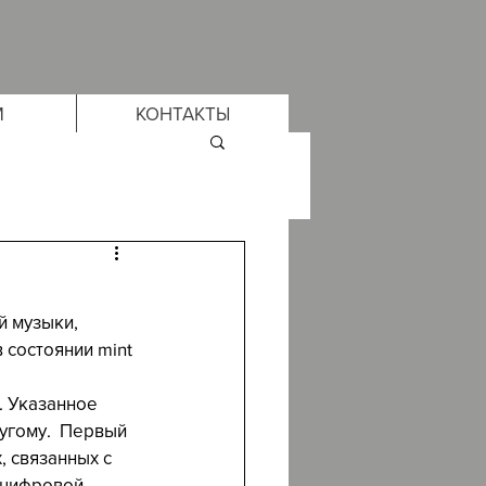
М
КОНТАКТЫ
й музыки, 
состоянии mint 
. Указанное 
угому.  Первый 
, связанных с 
 цифровой 