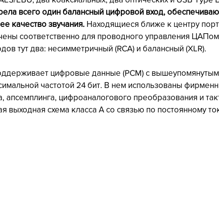
ела всего один балансный цифровой вход, обеспечиваю
ее качество звучания.
 Находящиеся ближе к центру порт
чены соответственно для проводного управления ЦАПом
ов тут два: несимметричный (RCA) и балансный (XLR).
поддерживает цифровые данные (PCM) с вышеупомянутым
симальной частотой 24 бит. В нем использованы фирмен
, апсемплинга, цифроаналогового преобразования и так
ая выходная схема класса А со связью по постоянному то