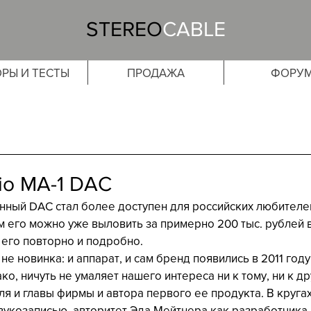
STEREO
CABLE
РЫ И ТЕСТЫ
ПРОДАЖА
ФОРУ
io MA-1 DAC
данный DAC стал более доступен для российских любителе
 его можно уже выловить за примерно 200 тыс. рублей в 
 его повторно и подробно.
 не новинка: и аппарат, и сам бренд появились в 2011 году
ко, ничуть не умаляет нашего интереса ни к тому, ни к др
я и главы фирмы и автора первого ее продукта. В кругах
укозаписью, авторитет Эда Мейтнера как разработчика