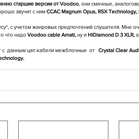
енно старшие версии от Voodoo
, они смачные, аналогов
орошо звучит с ним 
CCAC Magnum Opus, RSX Technology, R
су", с учетом жанровых предпочтений слушателя. Мне оч
то что надо 
Voodoo cable Amati, 
ну и
 HiDiamond D 3 XLR, 
а
 c  данным цап кабели межблочные  от
   Crystal Clear Au
chnology. 