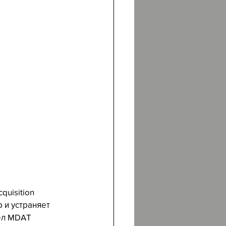
uisition 
 и устраняет 
ел MDAT 