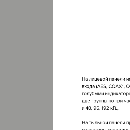
На лицевой панели и
входа (AES, COAX1, 
голубыми индикатора
две группы по три час
и 48, 96, 192 кГц.
На тыльной панели п
селекторы спереди: 