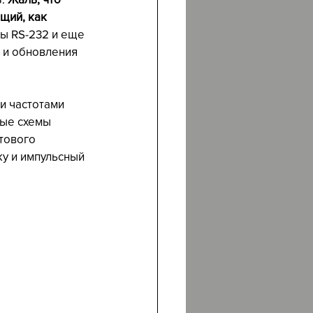
щий, как 
ы RS-232 и еще 
 и обновления 
и частотами 
ные схемы 
тового 
ку и импульсный 