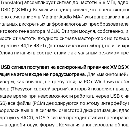
o Translator) апсемплирует сигнал до частоты 5,6 МГц, вдв
 DSD (2,8 МГц). Компания подчеркивает, что превосходно
ено сочетанием в Meitner Audio MA-1 ультрапрецизионны
альных дискретных цифроаналоговых преобразователе
актового генератора MCLK. Эти три модуля, собственно, 
ости от частоты входного сигнала мастер-клок не только
 кратных 44,1 и 48 кГц (автоматический выбор), но и синх
 блока питания в соответствии с актуальным режимом пр
USB сигнал поступает на асинхронный приемник XMOS XS1
яция на этом входе не предусмотрена.
 Для «макинтошей»
веры, как обычно, не требуются; на PC с Windows необх
йвер (Thesycon свежей версии), который позволяет вывод
оящее время при невозможности работать через USB с ч
SB) все файлы (PCM) декодируются по этому интерфейсу 
орилось выше, в сигналы с частотой дискретизации, вдв
тную у SACD, а DSD-сигнал проходит стадии преобразо
 — в однобитовую форму… Компания анонсировала обнов