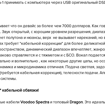
-1 принимать с компьютера через USB оригинальный DSD
ывает что он девайс за более чем 7000 долларов. Как го
. Звук открытый, с хорошим уровнем разрешения, диапаз
ет полутона и нюансы, верх  не вызывает нареканий, но в
х требует "кабельной коррекции" для более деликатной
ространством, динамический диапазон впечатляет, жанро
ково справляется и с тяжметом и с БСО. Вокал подается 
ально и волнительно , как некоторые другие цапы, но ос
намика и микродинамика отличная. Подача светлая, задор
(требуется кабельная коррекция), телесности подачи. Ап
 системы.
" кабельной обвязки!
ые кабели 
Voodoo Spectra 
и топовый 
Dragon
. Это идеал