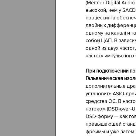
(Meitner Digital Audi
высокой, чем у SACD
процессинга обеспеч
двойных дифференци
одному на канал) и т
собой ЦАП. В зависим
одной из двух частот,
частоту импульсного
При подключении по 
Гальваническая изол
дополнительные драй
установить ASIO-дра
средства ОС. В наст
потоком (DSD-over-U
DSD-форму — как гов
превышающей стандар
фреймы и уже затем