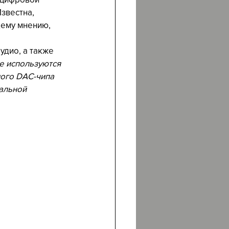
звестна, 
ему мнению, 
дио, а также 
не используются 
ого DAC-чипа 
альной 