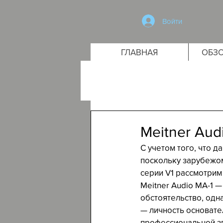
Войти
ГЛАВНАЯ
ОБЗО
Meitner Aud
С учетом того, что 
поскольку зарубежом
серии V1 рассмотрим
Meitner Audio MA-1 —
обстоятельство, одна
— личность основател
профессиональной зв