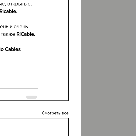
ые, открытые. 
icable. 
ень и очень 
 также 
RiCable.
dio Cables 
Смотреть все