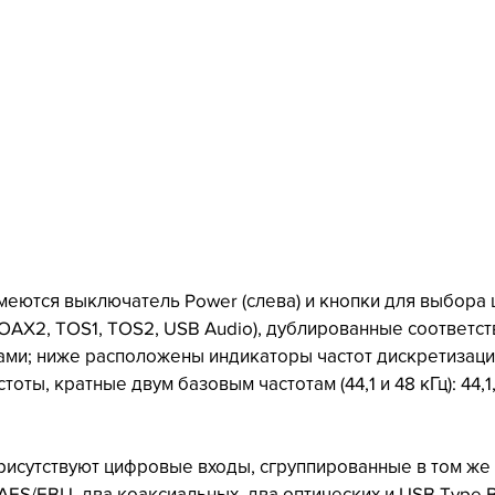
меются выключатель Power (слева) и кнопки для выбора
COAX2, TOS1, TOS2, USB Audio), дублированные соответс
ми; ниже расположены индикаторы частот дискретизации
тоты, кратные двум базовым частотам (44,1 и 48 кГц): 44,1, 
рисутствуют цифровые входы, сгруппированные в том же 
AES/EBU, два коаксиальных, два оптических и USB Type B