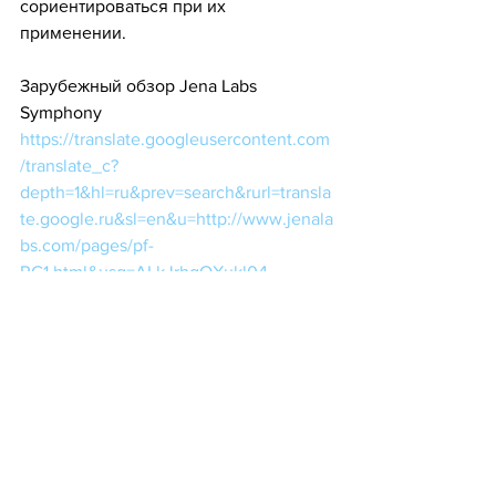
сориентироваться при их 
применении. 
Зарубежный обзор Jena Labs 
Symphony
https://translate.googleusercontent.com
/translate_c?
depth=1&hl=ru&prev=search&rurl=transla
te.google.ru&sl=en&u=http://www.jenala
bs.com/pages/pf-
RG1.html&usg=ALkJrhgOXukl04-
3Pj9easCQWIu2niF4Jg