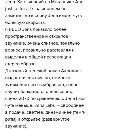
Jena. Затягиваний на Металлике And 
justice for all я за японцем не 
заметил, но к слову Jena имеет чуть 
большую скорость.
На БСО Jens показало более 
пространственное и открытое 
звучание, очень слитное, тонально 
верное, правильно расставляя и 
выделяя в общей презентации 
стерео образы.
Джазовый женский вокал Акролинк 
выдает очень вкусно, немного 
«утяжеляя» его тембрально, голос 
звучит бархатисто, очень сочно, 
сцена 2070 по сравнению с Jena Labs 
чуть меньше, Jena Labs  – свободнее 
в подаче, светлее, динамичнее (темп-
ритм) и открытее (развернутое 
звучание).