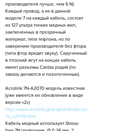
производителя лучше, чем 6 N). 
Каждый провод, а их в данной 
модели 7 на каждый кабель, состоит 
из 127 ультра тонких медных жил, 
заключенных в прозрачный 
материал, типа тефлона, но по 
заверению производителя без фтора 
(типа фтор вредит звуку). Скрученный 
в плоский жгут на концах кабель 
имеет разъемы Cardas родий (по 
заказу делаются и позолоченные).
Acrolink 7N-A2070 модель известная 
(уже имеется ее обновление в виде 
версии «2»)
http://www.acrolink.jp/english/products/
7n_a2070.html
Кабель медный использует Stress-
free 7N проводник, Ø 0.26 мм, 2 