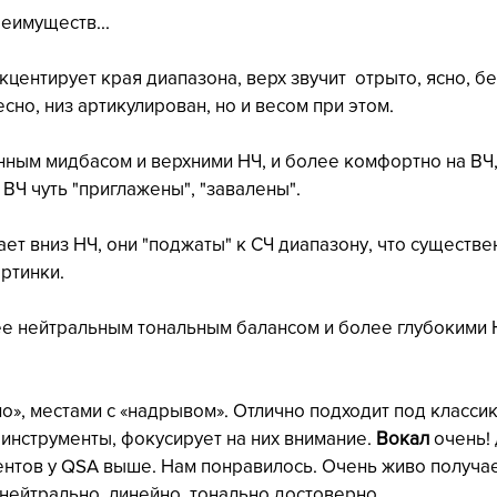
еимуществ...
центирует края диапазона, верх звучит  отрыто, ясно, бе
но, низ артикулирован, но и весом при этом.
енным мидбасом и верхними НЧ, и более комфортно на ВЧ
k ВЧ чуть "приглажены", "завалены".
ает вниз НЧ, они "поджаты" к СЧ диапазону, что существе
ртинки. 
е нейтральным тональным балансом и более глубокими Н
ло», местами с «надрывом». Отлично подходит под класси
инструменты, фокусирует на них внимание. 
Вокал
 очень!
нтов у QSA выше. Нам понравилось. Очень живо получае
 нейтрально, линейно, тонально достоверно.