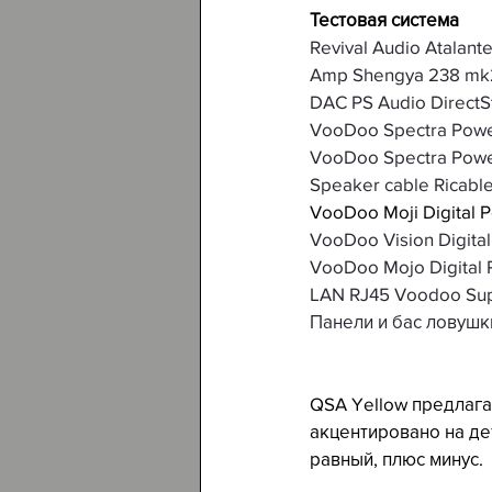
Тестовая система
Revival Audio Atalant
Amp Shengya 238 mk2 (
DAC PS Audio DirectS
VooDoo Spectra Powe
VooDoo Spectra Powe
Speaker cable Ricable
VooDoo Moji Digital 
VooDoo Vision Digita
VooDoo Mojo Digital 
LAN RJ45 Voodoo Supe
Панели и бас ловушки
QSA Yellow предлагае
акцентировано на де
равный, плюс минус.