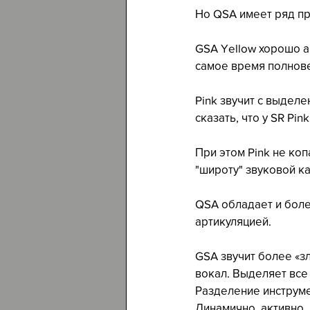
Но QSA имеет ряд пр
GSA Yellow хорошо ак
самое время полновес
Pink звучит с выдел
сказать, что у SR Pin
При этом Pink не коп
"широту" звуковой ка
QSA обладает и боле
артикуляцией.
GSA звучит более «з
вокал. Выделяет все 
Разделение инструме
Динамично, активно,