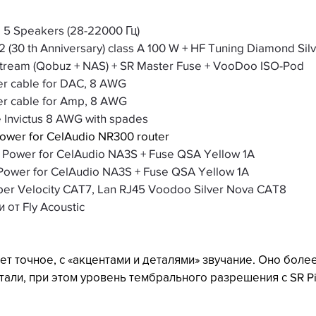
e 5 Speakers (28-22000 Гц)
30 th Anniversary) class A 100 W + HF Tuning Diamond Sil
tream (Qobuz + NAS) + SR Master Fuse + VooDoo ISO-Pod
r cable for DAC, 8 AWG
r cable for Amp, 8 AWG
 Invictus 8 AWG with spades
Power for CelAudio NR300 router
l Power for CelAudio NA3S + Fuse QSA Yellow 1A
Power for CelAudio NA3S + Fuse QSA Yellow 1A
r Velocity CAT7, Lan RJ45 Voodoo Silver Nova CAT8
 от Fly Acoustic
т точное, с «акцентами и деталями» звучание. Оно более
тали, при этом уровень тембрального разрешения с SR P