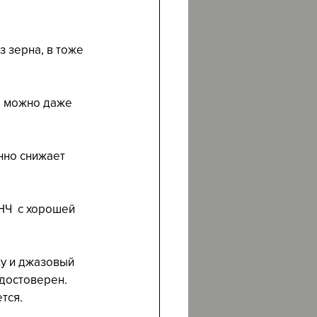
з зерна, в тоже 
, можно даже 
нно снижает 
Ч  с хорошей 
ку и джазовый 
 достоверен. 
тся. 