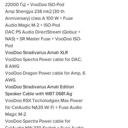
22000 Гц) + VooDoo ISO-Pod
Amp Shengya 238 mk2 (30 th 
Anniversary) class A 100 W + Fuse 
Audio Magic M-2 + ISO-Pod
DAC PS Audio DirectStream (Qobuz + 
NAS) + SR Master Fuse + VooDoo ISO-
Pod
VooDoo Stradivarius Amati XLR
VooDoo Spectra Power cable for DAC, 
8 AWG
VooDoo Dragon Power cable for Amp, 6 
AWG
VooDoo Stradivarius Amati Edition 
Speaker Cable with WBT 0681 Ag
VooDoo RSX Techolodgies Max Power 
for CelAudio NA3S Wi Fi + Fuse Audio 
Magic M-2
VooDoo Spectra Power cable for 
CelAudio NW 330 Switch + Fuse Audio 