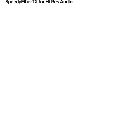
SpeedyFiberTX for Hi Res Audio
.