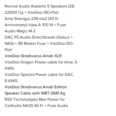
Revival Audio Atalante 5 Speakers (28-
22000 Гц) + VooDoo ISO-Pod
Amp Shengya 238 mk2 (30 th 
Anniversary) class A 100 W + Fuse 
Audio Magic M-2
DAC PS Audio DirectStream (Qobuz + 
NAS) + SR Master Fuse + VooDoo ISO-
Pod
VooDoo Stradivarius Amati XLR
VooDoo Dragon Power cable for Amp, 6 
AWG
VooDoo Spectra Power cable for DAC, 
8 AWG
VooDoo Stradivarius Amati Edition 
Speaker Cable with WBT 0681 Ag
RSX Techolodgies Max Power for 
CelAudio NA3S Wi Fi + Fuse Audio 
Magic M-2