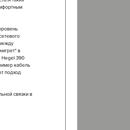
омфортным 
уровень 
сетевого 
между 
игрет" в 
 Hegel 390 
пример кабель 
от подход 
ьной связки в 