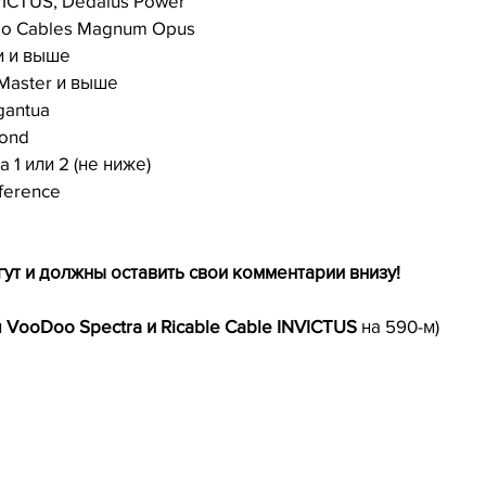
VICTUS, Dedalus Power
dio Cables Magnum Opus
ии и выше
 Master и выше
gantua 
yond
1 или 2 (не ниже)
ference
ут и должны оставить свои комментарии внизу! 
 
VooDoo Spectra и Ricable Cable INVICTUS
 на 590-м)