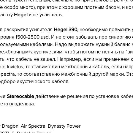
е особо много), при этом с хорошим плотным басом, и к
асоту 
Hegel
 и не услышать.
я раскрытия усилителя 
Hegel 390,
 необходимо повысить 
ровня 1500-2500 usd. И не стоит забывать про синергию 
пользуемыми кабелями. Надо выдержать нужный баланс 
ежблочным+акустическим, чтобы потом не пенять на "вин
ить, что кабель не зашел. Например, если мы применяем к
le Invictus, то ставим один межблочный кабель, если на
pectra, то соответственно межблочный другой марки. Эт
одборе акустического кабеля. 
ые 
Stereocable 
действенные решения по установке кабел
ета владельца. 
 Dragon, Air Spectra, Dynasty Power