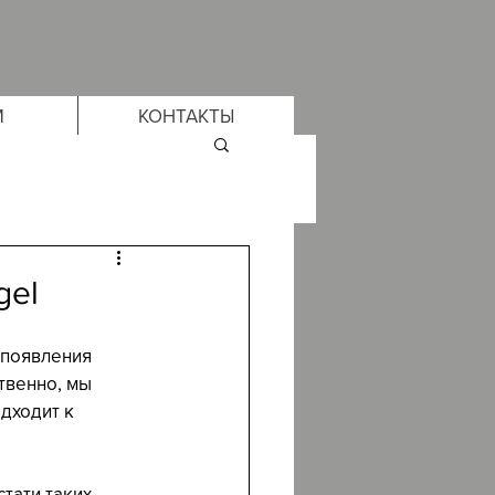
М
КОНТАКТЫ
gel
 появления 
твенно, мы 
дходит к 
тати таких 