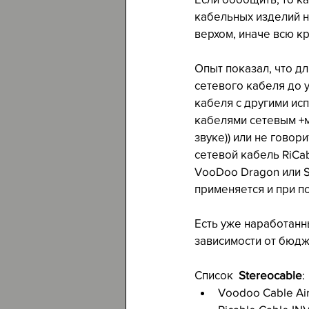
кабельных изделий н
верхом, иначе всю кр
Опыт показал, что дл
сетевого кабеля до у
кабеля с другими ис
кабелями сетевым +м
звуке)) или не говор
сетевой кабель RiCab
VooDoo Dragon или S
применяется и при п
Есть уже наработанн
зависимости от бюдж
Список  
Stereocable
:
Voodoo Cable Air