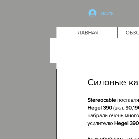
Войти
ГЛАВНАЯ
ОБЗО
Силовые ка
Stereocable
 поставл
Hegel 390
 (вкл. 
90,19
набрали очень много
усилителю 
Hegel 390
Если обобщить, то ка