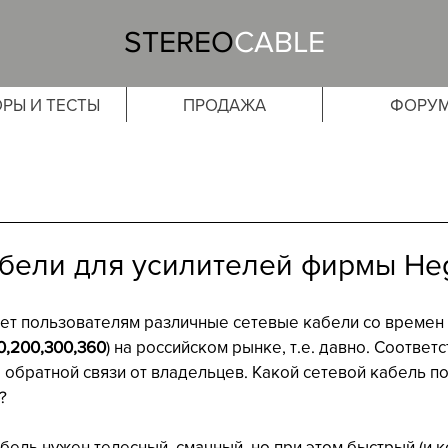
STEREO
CABLE
РЫ И ТЕСТЫ
ПРОДАЖА
ФОРУ
бели для усилителей фирмы He
яет пользователям различные сетевые кабели со времен
0,200,300,360
) на российском рынке, т.е. давно. Соответс
 обратной связи от владельцев. Какой сетевой кабель по
?
бель нужен телесный, смачный, но при этом быстрый (и кс