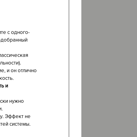
те с одного-
подобранный 
лассическая 
льности). 
, и он отлично 
ость. 
ь и 
ски нужно 
и.
у. Эффект не 
тей системы. 