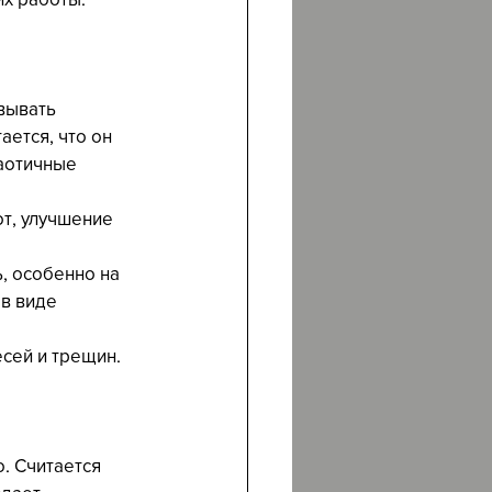
вывать 
ется, что он 
аотичные 
т, улучшение 
ь, особенно на 
в виде 
есей и трещин.
. Считается 