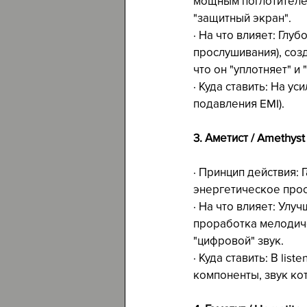
мощным поглотителем
"защитный экран".
· На что влияет: Глуб
прослушивания), соз
что он "уплотняет" и 
· Куда ставить: На у
подавления EMI).
3. Аметист / Amethyst
· Принцип действия: 
энергетическое прос
· На что влияет: Ул
проработка мелодиче
"цифровой" звук.
· Куда ставить: В li
компоненты, звук ко