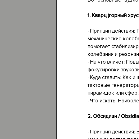
1. Кварц (горный хрус
· Принцип действия:
механические колебан
помогает стабилизир
колебания и резонан
· На что влияет: Пов
фокусировки звуковы
· Куда ставить: Как 
тактовые генераторы
пирамидок или сфер.
· Что искать: Наибол
2. Обсидиан / Obsidi
· Принцип действия: 