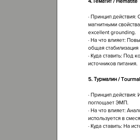
4. Гематит / Hematite
· Принцип действия: 
магнитными свойства
excellent grounding.
· На что влияет: Пов
общая стабилизация 
· Куда ставить: Под 
источников питания.
5. Турмалин / Tourma
· Принцип действия: И
поглощает ЭМП.
· На что влияет: Ана
используется в смес
· Куда ставить: На и