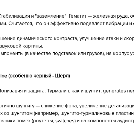
Стабилизация и "заземление". Гематит — железная руда, о
ми. Считается, что он эффективно подавляет вибрации и
ышение динамического контраста, улучшение атаки и скор
звуковой картины.
компоненты (в качестве подставок или грузов), на корпус у
line (особенно черный - Шерл)
онизация и защита. Турмалин, как и шунгит, generates nega
логично шунгиту — снижение фона, увеличение детализаци
ях со шунгитом (например, шунгито-турмалиновые пластин
сточники помех (роутеры, switches) и на компоненты аудиот