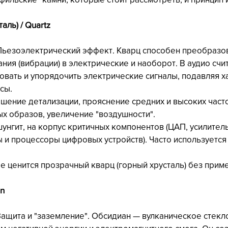
таль) / Quartz
 Пьезоэлектрический эффект. Кварц способен преобразо
ия (вибрации) в электрические и наоборот. В аудио счита
овать и упорядочить электрические сигналы, подавляя х
сы.
ышение детализации, прояснение средних и высоких часто
х образов, увеличение "воздушности".
и шунгит, на корпус критичных компонентов (ЦАП, усилител
 и процессоры цифровых устройств). Часто используется 
ее ценится прозрачный кварц (горный хрусталь) без прим
an
Защита и "заземление". Обсидиан — вулканическое стекло