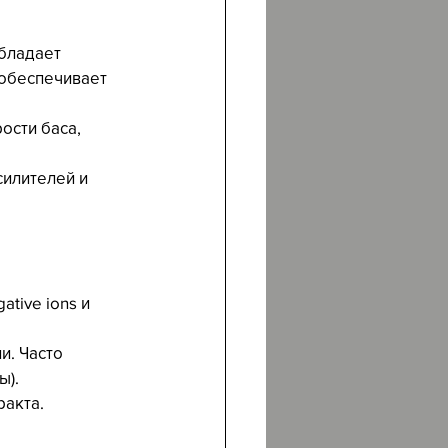
бладает 
 обеспечивает 
ости баса, 
силителей и 
tive ions и 
и. Часто 
ы).
ракта.