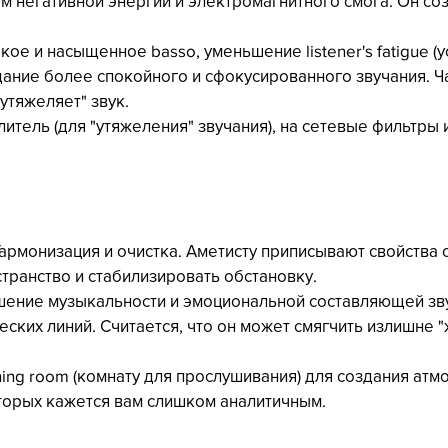
 негативной энергии и электромагнитного смога. Он соз
окое и насыщенное basso, уменьшение listener's fatigue (у
дание более спокойного и сфокусированного звучания. Ча
"утяжеляет" звук.
силитель (для "утяжеления" звучания), на сетевые фильтры 
Гармонизация и очистка. Аметисту приписывают свойства 
транство и стабилизировать обстановку.
учшение музыкальности и эмоциональной составляющей зву
ских линий. Считается, что он может смягчить излишне "
stening room (комнату для прослушивания) для создания атм
торых кажется вам слишком аналитичным.