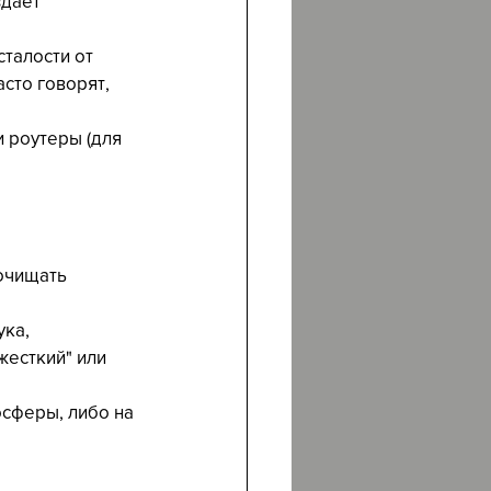
дает 
сталости от 
сто говорят, 
и роутеры (для 
очищать 
ка, 
жесткий" или 
осферы, либо на 