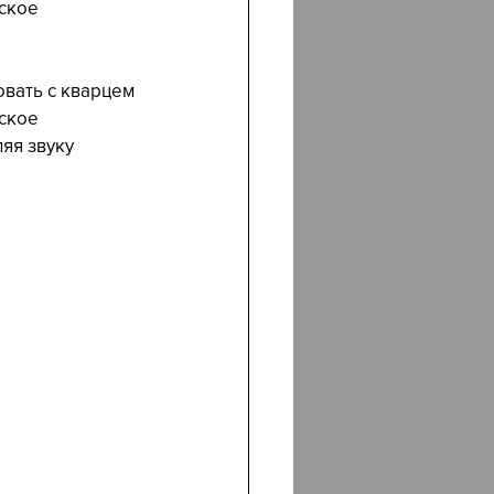
ское 
вать с кварцем 
ское 
яя звуку 