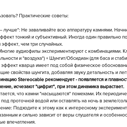
ьзовать? Практические советы:
— лучше": Не заваливайте всю аппаратуру камнями. Начни
 эффект тонкий и субъективный. Иногда один правильно 
 эффект, чем три случайных.
Многие аудиофилы экспериментируют с комбинациями. К
льности и "воздуха") + Шунгит/Обсидиан (для баса и стаби
эффект кварца имеет под собой физическое обоснование
ие свойства шунгита, добавляя звуку детальность и легк
нацию Stereocable рекомендует - появляется и плавност
ние, исчезают "цифрит", при этом динамика вырастает.
итается, что камни "насыщаются" помехами. Их периодиче
 под проточной водой или оставлять на ночь в земле/сол
ение: Подходите к этому как к интересному эксперимент
азанным и сильно зависит от веры слушателя и особеннос
ые впечатления.